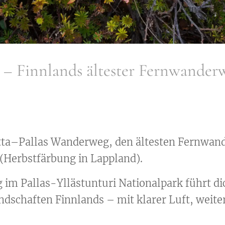
 – Finnlands ältester Fernwander
tta–Pallas Wanderweg, den ältesten Fernwand
(Herbstfärbung in Lappland).
im Pallas-Yllästunturi Nationalpark führt dic
ndschaften Finnlands – mit klarer Luft, weite