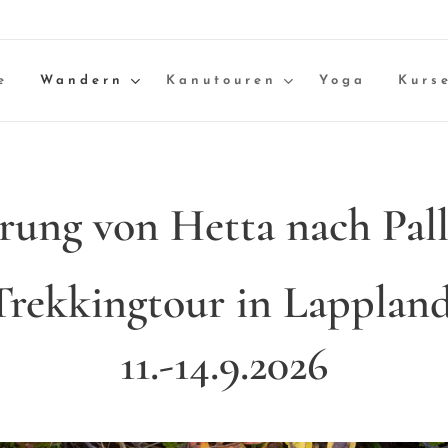
e
Wandern
Kanutouren
Yoga
Kurs
rung von
Hetta nach Pall
Trekkingtour in Lappland
11.-14.9.2026