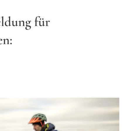
ldung für
en: