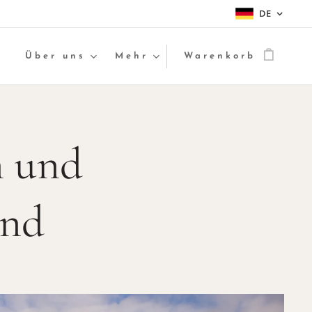
DE
e
Über uns
Mehr
Warenkorb
 und
and