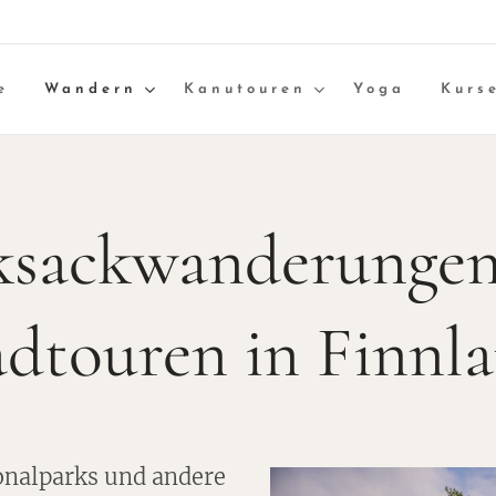
e
Wandern
Kanutouren
Yoga
Kurs
ksackwanderungen
dtouren in Finnl
onalparks und andere