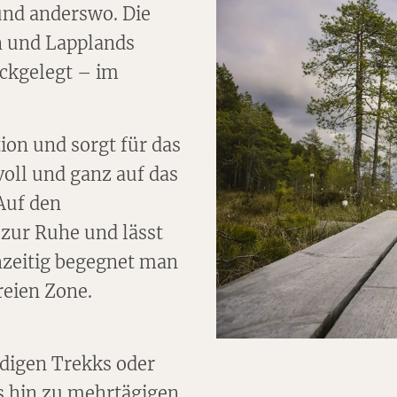
und anderswo. Die
n und Lapplands
ückgelegt – im
ion und sorgt für das
oll und ganz auf das
Auf den
zur Ruhe und lässt
chzeitig begegnet man
eien Zone.
ndigen Trekks oder
s hin zu mehrtägigen