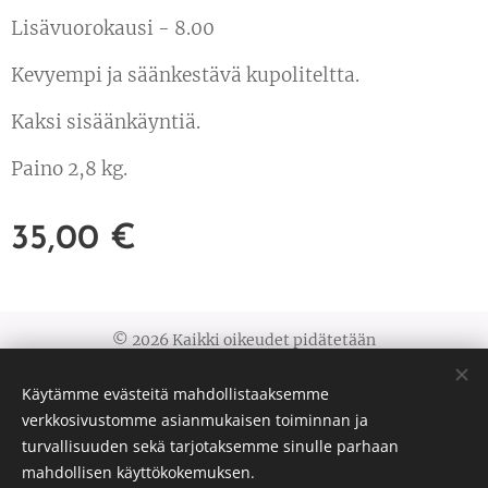
Lisävuorokausi - 8.00
Kevyempi ja säänkestävä kupoliteltta.
Kaksi sisäänkäyntiä.
Paino 2,8 kg.
35,00
€
© 2026 Kaikki oikeudet pidätetään
Blogi
Evästeet
Käytämme evästeitä mahdollistaaksemme
verkkosivustomme asianmukaisen toiminnan ja
Kielet
turvallisuuden sekä tarjotaksemme sinulle parhaan
Suomi
English
Deutsch
mahdollisen käyttökokemuksen.