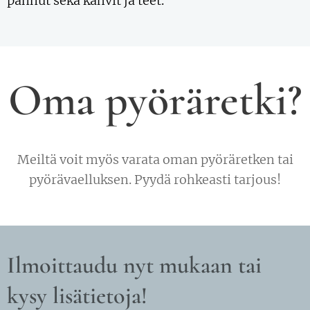
pannut sekä kahvit ja teet.
Oma pyöräretki?
Meiltä voit myös varata oman pyöräretken tai
pyörävaelluksen. Pyydä rohkeasti tarjous!
Ilmoittaudu nyt mukaan tai
kysy lisätietoja!