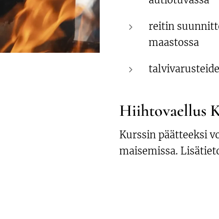
reitin suunnit
maastossa
talvivarusteide
Hiihtovaellus K
Kurssin päätteeksi vo
maisemissa. Lisätiet