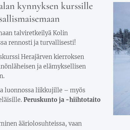
lan kynnyksen kurssille
nsallismaisemaan
aan talviretkeilyä Kolin
a rennosti ja turvallisesti!
skurssi Herajärven kierroksen
nönläheisen ja elämyksellisen
n.
lla luonnossa liikkujille – myös
eläisille.
Peruskunto ja -hiihtotaito
yminen ääriolosuhteissa, vaan