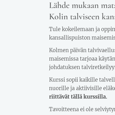
Lähde mukaan mata
Kolin talviseen ka
Tule kokeilemaan ja oppim
kansallispuiston maisemiss
Kolmen päivän talvivaellu
maisemissa tarjoaa käytän
johdatuksen talviretkeilyy
Kurssi sopii kaikille talve
nuorille ja aktiivisille eläk
riittävät tällä kurssilla.
Tavoitteena ei ole selviyt