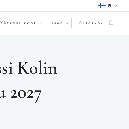
FI
Yhteystiedot
Lisää
Ostoskori
ssi Kolin
u 2027