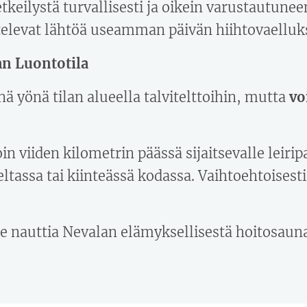
tkeilystä turvallisesti ja oikein varustautunee
ttelevat lähtöä useamman päivän hiihtovaelluks
n Luontotila
yönä tilan alueella talvitelttoihin, mutta
vo
n viiden kilometrin päässä sijaitsevalle leiripa
ltassa tai kiinteässä kodassa. Vaihtoehtoisest
 nauttia Nevalan elämyksellisestä hoitosauna