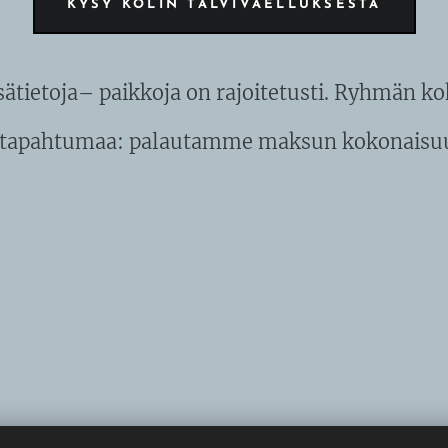
KYSY KOLIN TALVIVAELLUKSESTA
isätietoja– paikkoja on rajoitetusti. Ryhmän k
n tapahtumaa: palautamme maksun kokonaisu