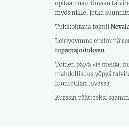
opitaan nauttimaan talvire
myös niille, jotka suunni
Tukikohtana toimii
Nevala
Leiriydymme ensimmäisenä 
tupamajoituksen
.
Toinen päivä vie meidät noi
mahdollisuus yöpyä talvite
luontotilan tuvassa.
Kurssin päätteeksi saamme