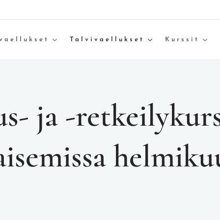
vaellukset
Talvivaellukset
Kurssit
us- ja -retkeilykur
isemissa helmiku