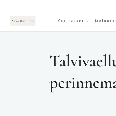
Vaellukset
Melonta
Talvivaell
perinnema