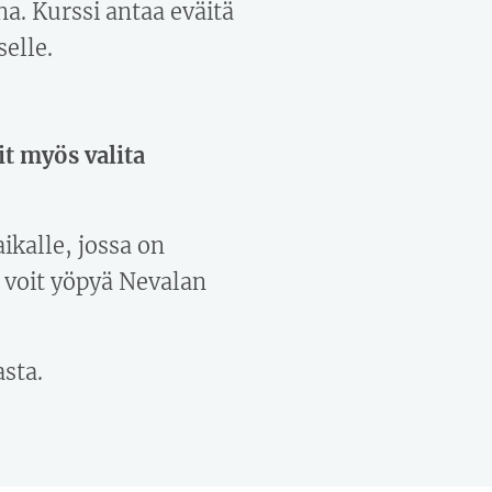
na. Kurssi antaa eväitä
elle.
it myös valita
ikalle, jossa on
i voit yöpyä Nevalan
sta.