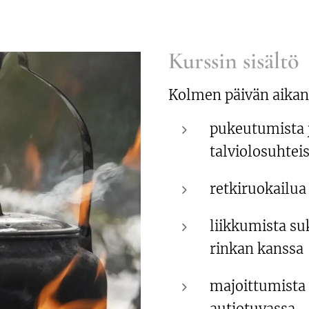
Kurssin sisältö
Kolmen päivän aikana 
pukeutumista 
talviolosuhtei
retkiruokailua
liikkumista suk
rinkan kanssa
majoittumista u
autiotuvassa