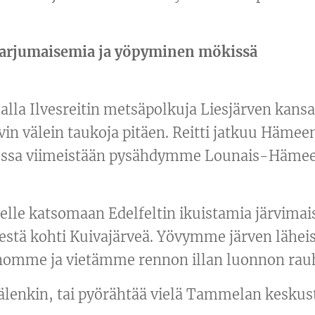
 harjumaisemia ja yöpyminen mökissä
la Ilvesreitin metsäpolkuja Liesjärven kansa
ivin välein taukoja pitäen. Reitti jatkuu Häme
ssa viimeistään pysähdymme Lounais-Hämeen p
lle katsomaan Edelfeltin ikuistamia järvimai
estä kohti Kuivajärveä. Yövymme järven lähei
nomme ja vietämme rennon illan luonnon rau
sälenkin, tai pyörähtää vielä Tammelan keskust