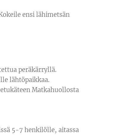
Kokeile ensi lähimetsän
tettua peräkärryllä.
lle lähtöpaikkaa.
a etukäteen Matkahuollosta
sä 5-7 henkilölle, aitassa