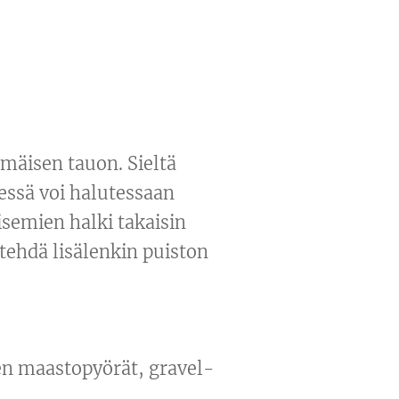
äisen tauon. Sieltä
essä voi halutessaan
semien halki takaisin
tehdä lisälenkin puiston
en maastopyörät, gravel-