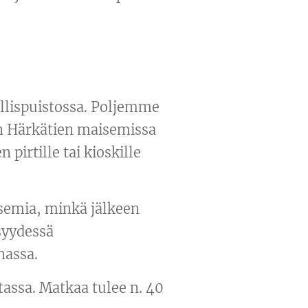
llispuistossa. Poljemme
en Härkätien maisemissa
irtille tai kioskille
semia, minkä jälkeen
syydessä
hassa.
assa. Matkaa tulee n. 40