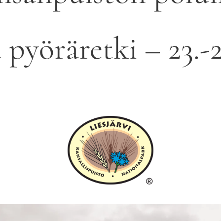
 pyöräretki – 23.-2