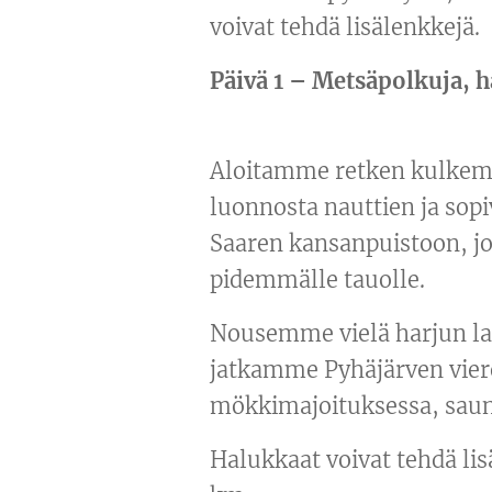
voivat tehdä lisälenkkejä.
Päivä 1 – Metsäpolkuja,
Aloitamme retken kulkemal
luonnosta nauttien ja sop
Saaren kansanpuistoon, jo
pidemmälle tauolle.
Nousemme vielä harjun lae
jatkamme Pyhäjärven vier
mökkimajoituksessa, sau
Halukkaat voivat tehdä li