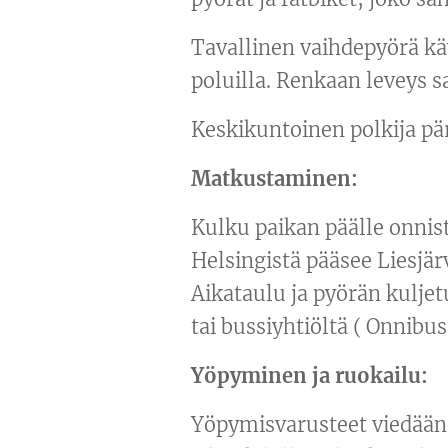
Tavallinen vaihdepyörä kä
poluilla. Renkaan leveys 
Keskikuntoinen polkija pä
Matkustaminen:
Kulku paikan päälle onnist
Helsingistä pääsee Liesjä
Aikataulu ja pyörän kulje
tai bussiyhtiöltä ( Onnibus 
Yöpyminen ja ruokailu:
Yöpymisvarusteet viedään 