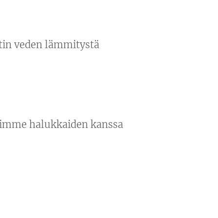
itin veden lämmitystä
voimme halukkaiden kanssa