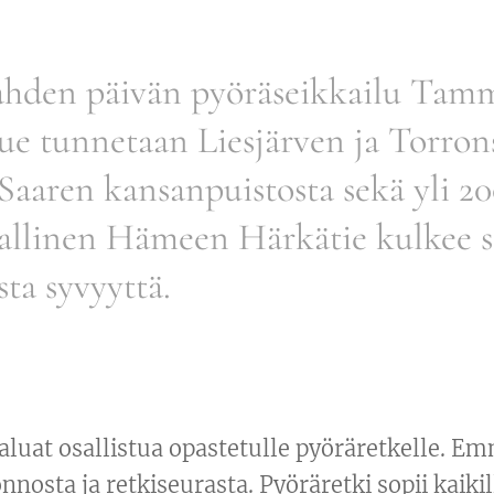
hden päivän pyöräseikkailu Tamme
lue tunnetaan Liesjärven ja Torro
 Saaren kansanpuistosta sekä yli 2
iallinen Hämeen Härkätie kulkee s
sta syvyyttä.
haluat osallistua opastetulle pyöräretkelle. Em
nosta ja retkiseurasta. Pyöräretki sopii kaikil