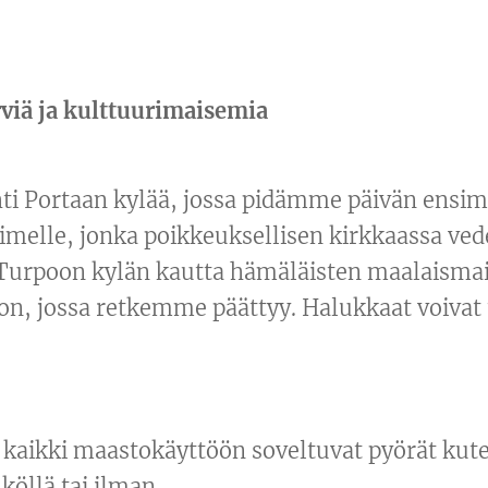
rviä ja kulttuurimaisemia
 Portaan kylää, jossa pidämme päivän ensimm
melle, jonka poikkeuksellisen kirkkaassa ved
e Turpoon kylän kautta hämäläisten maalaismai
on, jossa retkemme päättyy. Halukkaat voivat 
n kaikki maastokäyttöön soveltuvat pyörät kut
hköllä tai ilman.