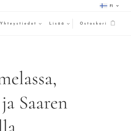
FI
Yhteystiedot
Lisää
Ostoskori
melassa,
 ja Saaren
la.