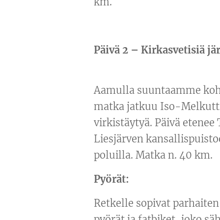
km.
Päivä 2 – Kirkasvetisiä jä
Aamulla suuntaamme kohti
matka jatkuu Iso-Melkutti
virkistäytyä. Päivä etene
Liesjärven kansallispuisto
poluilla. Matka n. 40 km.
Pyörät:
Retkelle sopivat parhaite
pyörät ja fatbiket, joko sä