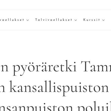
vaellukset
Talvivaellukset
Kurssit
n pyöräretki Tam
n kansallispuiston
nsanpuiston poluil