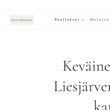
Vaellukset
Melonta
Keväine
Liesjärve
ka