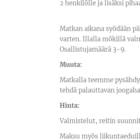
2 henkilölle ja lisäksi piha
Matkan aikana syödään päi
varten. Illalla mökillä val
Osallistujamäärä 3-9.
Muuta:
Matkalla teemme pysähdyk
tehdä palauttavan joogaha
Hinta:
Valmistelut, reitin suunn
Maksu myös liikuntaeduill