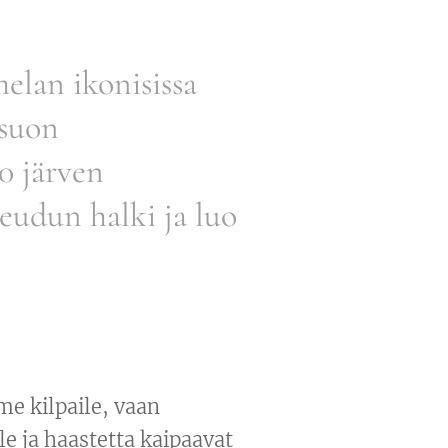
lan ikonisissa
nsuon
00 järven
eudun halki ja luo
me kilpaile, vaan
le ja haastetta kaipaavat