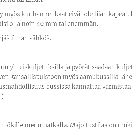
y myös kunhan renkaat eivät ole liian kapeat. 
saisi olla noin 40 mm tai enemmän.
rjää ilman sähköä.
uu yhteiskuljetuksilla ja pyörät saadaan kulje
rven kansallispuistoon myös aamubussilla lähe
tusmahdollisuus bussissa kannattaa varmista
).
mökille menomatkalla. Majoitustilaa on mökis