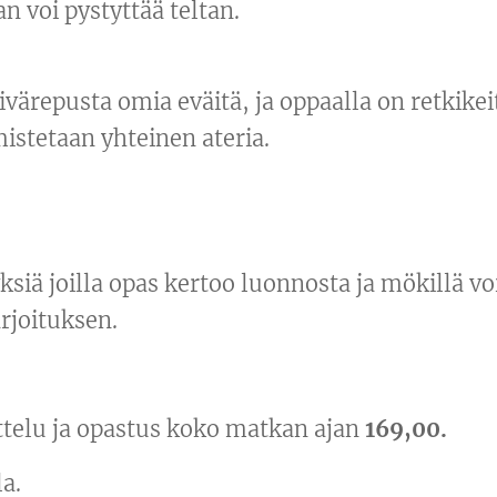
an voi pystyttää teltan.
värepusta omia eväitä, ja oppaalla on retkike
mistetaan yhteinen ateria.
siä joilla opas kertoo luonnosta ja mökillä 
rjoituksen.
ittelu ja opastus koko matkan ajan
169,00.
a.