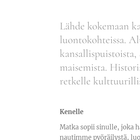
Lähde kokemaan ka
luontokohteissa. A
kansallispuistoista,
maisemista. Histor
retkelle kulttuurilli
Kenelle
Matka sopii sinulle, joka 
nautimme pyöräilystä, luon