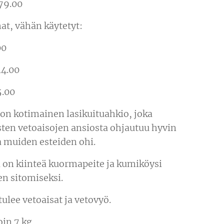
 79.00
t, vähän käytetyt:
00
14.00
5.00
 on kotimainen lasikuituahkio, joka
isten vetoaisojen ansiosta ohjautuu hyvin
a muiden esteiden ohi.
 on kiinteä kuormapeite ja kumiköysi
en sitomiseksi.
ulee vetoaisat ja vetovyö.
oin 7 kg