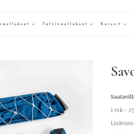
vaellukset
Talvivaellukset
Kurssit
Savo
Saatavill
1 vrk - 2
Lisävuor