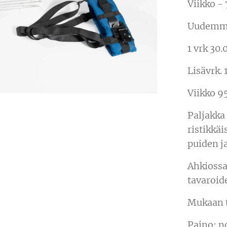
Viikko -
Uudemma
1 vrk 30.
Lisävrk. 
Viikko 9
Paljakka
ristikkä
puiden j
Ahkiossa
tavaroid
Mukaan t
Paino: n